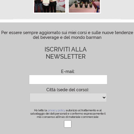
Per essere sempre aggiornato sui miei corsi e sulle nuove tendenze
del beverage e del mondo barman
ISCRIVITI ALLA
NEWSLETTER
E-mail:
Città (sede del corso):
Ho letto la
privacy policy
autorizzo al trattamento e al
salvataggio dei dati personali e confermo espressamente il
mio consenso all’invio di materiale commerciale: