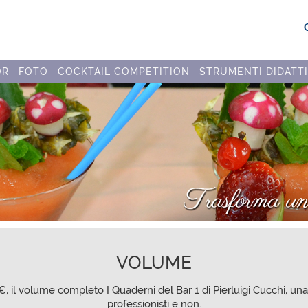
OR
FOTO
COCKTAIL COMPETITION
STRUMENTI DIDATTI
VOLUME
00 €, il volume completo
I Quaderni del Bar 1 di Pierluigi Cucchi
, un
professionisti e non.