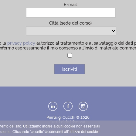
E-mail:
Città (sede del corso):
o la
privacy policy
autorizzo al trattamento e al salvataggio dei dati 
nfermo espressamente il mio consenso all’invio di materiale commer
Pierluigi Cucchi © 2026
Tutti i diritti riservati
ento del sito. Utilizziamo inoltre alcuni cookie non essenziali
P.IVA: 04812170167 -
Privacy
Sviluppato da
Lucchini Informatica
 utente. Cliccando "accetto" acconsenti all'utilizzo dei cookie.