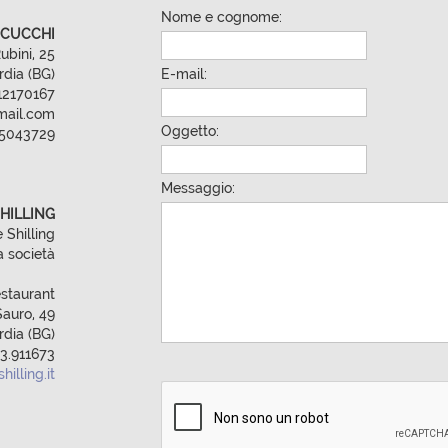
Nome e cognome:
 CUCCHI
ubini, 25
dia (BG)
E-mail:
2170167
mail.com
Oggetto:
.5043729
Messaggio:
HILLING
e Shilling
a società
estaurant
Sauro, 49
dia (BG)
63.911673
illing.it