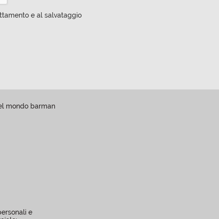
attamento e al salvataggio
 del mondo barman
personali e