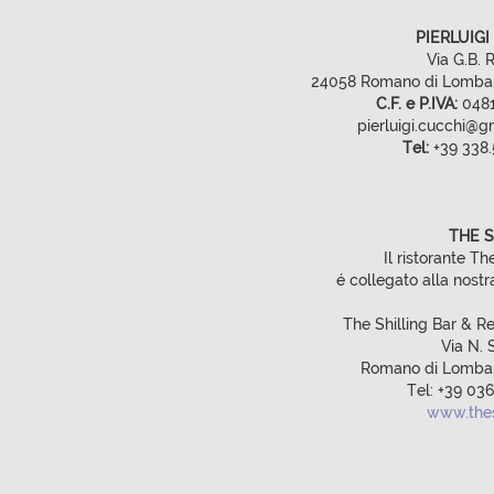
PIERLUIGI
Via G.B. R
24058 Romano di Lombar
C.F. e P.IVA:
0481
pierluigi.cucchi@g
Tel:
+39 338
THE S
Il ristorante Th
é collegato alla nostr
The Shilling Bar & R
Via N. 
Romano di Lombar
Tel: +39 03
www.thesh