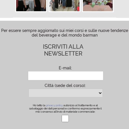
Per essere sempre aggiornato sui miei corsi e sulle nuove tendenze
del beverage e del mondo barman
ISCRIVITI ALLA
NEWSLETTER
E-mail:
Città (sede del corso):
Ho letto la
privacy policy
autorizzo al trattamento e al
salvataggio dei dati personali e confermo espressamente il
mio consenso all’invio di materiale commerciale: